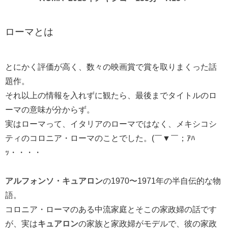
ローマとは
とにかく評価が高く、数々の映画賞で賞を取りまくった話
題作。
それ以上の情報を入れずに観たら、最後までタイトルのロ
ーマの意味が分からず。
実はローマって、イタリアのローマではなく、メキシコシ
ティのコロニア・ローマのことでした。(￣▼￣；ｱﾊ
ｯ・・・・
アルフォンソ・キュアロン
の1970〜1971年の半自伝的な物
語。
コロニア・ローマのある中流家庭とそこの家政婦の話です
が、実は
キュアロン
の家族と家政婦がモデルで、彼の家政