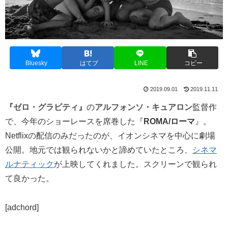
Bluesky
はてブ
LINE
コピー
2019.09.01
2019.11.11
『ゼロ・グラビティ』
の
アルフォンソ・キュアロン
監督作
で、今年のショーレースを席巻した『
ROMA/ローマ
』。
Netflixの配信のみだったのが、イオンシネマを中心に劇場
公開。地元では観られないかと諦めていたところ、
シネマ
ルナティック
が上映してくれました。スクリーンで観られ
て良かった。
[adchord]