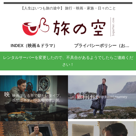
【人生はいつも旅の途中】 旅行・映画・家族・日々のこと
INDEX（映画＆ドラマ）
プライバシーポリシー（お問い合わせ）
レンタルサーバーを変更したので、不具合があるようでしたらご連絡くだ
さい！
映
映画はなる早で観たいタイプ。
旅行けば
trip,travel,journey
感想はネタバレありです。気に
画
なる方は鑑賞後に読んでくださ
の
い。
旅