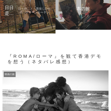
日日
本の旅
日々のこと 美味しいも
の グリーンカーテン
是好
日
『ROMA/ローマ』を観て香港デモ
を想う（ネタバレ感想）
映画の旅