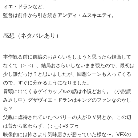
ィエ・ドラン
など。
監督は前作から引き続き
アンディ・ムスキエティ
。
感想（ネタバレあり）
本作観る前に前編のおさらいをしようと思ったら録画して
なくて（>_<）、結局おさらいしないまま観たので、最初は
少し誰だっけ？と思いましたが、回想シーンも入ってくる
ので、すぐに分かるようになりました。
冒頭に出てくるゲイカップルの話は小説どおり。（小説読
み返し中）
グザヴィエ・ドラン
はキングのファンなのかし
ら？
父親に虐待されていたベバリーの夫がＤＶ男とか、この辺
は昔から変わらず。(；-_-) =3 フゥ
映像的には怖さより気味悪さが勝っていた様な〜。VFXの