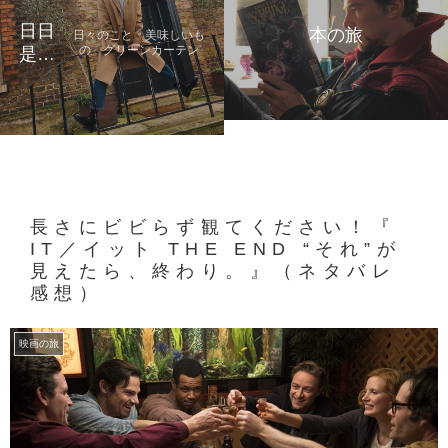
日日
本の旅
日々のこと 美味しいも
の グリーンカーテン
是好
日
長さにビビらず観てください！『
IT／イット THE END “それ”が
見えたら、終わり。』（ネタバレ
感想）
映画の旅