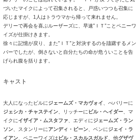
づいたマイクによって召集されると、戸惑いつつも召集に
応じますが、1人はトラウマから帰って来れません。
デリーで再会を喜ぶルーザーズに、早速”ＩＴ”ことペニーワ
イズが仕掛けきます。
徐々に記憶が戻り、また”ＩＴ”と対決するのを躊躇するメン
バーでしたが、倒さないと自分たちの命が危ういことを告
げられ腹を括ります。
キャスト
大人になったビルに
ジェームズ・マカヴォイ
、べバリーに
ジェシカ・チャステイン
、リッチーに
ビル・ヘイダー
、マ
イクに
イザイア・ムスタファ
、エディに
ジェームズ・ラン
ソン
、スタンリーに
アンディ・ビーン
、ベンに
ジェイ・ラ
イアン
、ペニーワイズは
ビル・スカルスガルド
、他
グザヴ