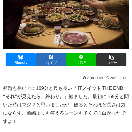
Bluesky
はてブ
LINE
コピー
2019.11.04
2019.11.11
邦題も長い上に169分と尺も長い『
IT／イット THE END
“それ”が見えたら、終わり。
』観ました。最初に169分と聞
いた時はマジ？と思いましたが、観るとそれほど長さは気
にならず、前編よりも笑えるシーンも多くて面白かったで
すよ！