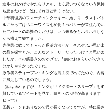
進歩のおかげでやたらリアル、よく思いつくなという気持
ち悪さだけど、逆にそれほど怖くはない。
中華料理店のフォーチュンクッキーに始まり、ラストバト
ルに至ってはペニーワイズ七変化？べバリーが昔住んでい
たアパートの老婆のくだりは、いつ来るかとハラハラしな
がら構えて観てました。
先住民に教えてもらった退治方法とか、それぞれが思い出
の品を探すとか、こんなストーリーだったっけ？と思いま
したが、その筋書きのおかげで、前編のおさらいができて
分かりやすかったですね。
原作者
スティーブン・キング
も店主役で出てたので、内容
に満足しているのでしょう。
（話は逸れますが、キングが『
ドクター・スリープ
』を絶
賛しているツイートを見て、映画への期待が高まります
ね〜^^;）
回想シーンもありなので尺が長くなってますが、特に長さ