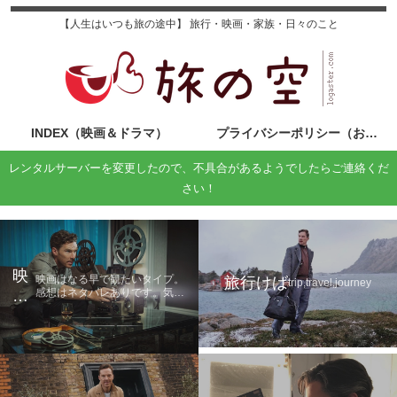
【人生はいつも旅の途中】 旅行・映画・家族・日々のこと
INDEX（映画＆ドラマ）
プライバシーポリシー（お問い合わせ）
レンタルサーバーを変更したので、不具合があるようでしたらご連絡くだ
さい！
映
映画はなる早で観たいタイプ。
旅行けば
trip,travel,journey
感想はネタバレありです。気に
画
なる方は鑑賞後に読んでくださ
の
い。
旅