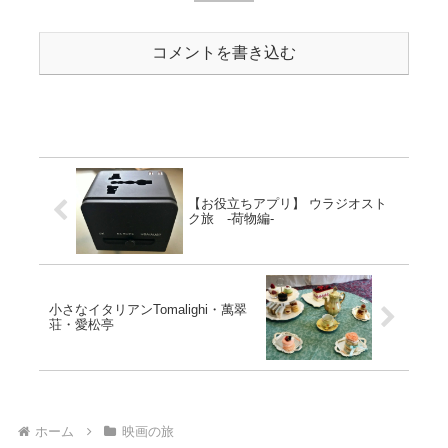
コメントを書き込む
【お役立ちアプリ】 ウラジオスト
ク旅 -荷物編-
小さなイタリアンTomalighi・萬翠
荘・愛松亭
ホーム
映画の旅