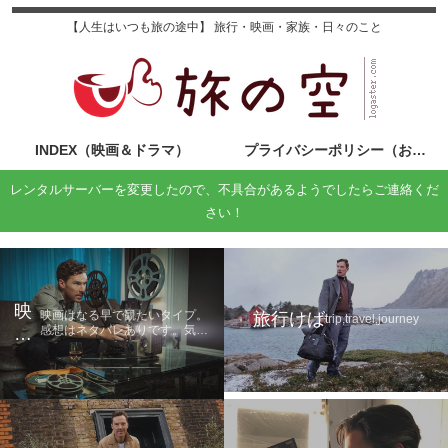
【人生はいつも旅の途中】 旅行・映画・家族・日々のこと
INDEX（映画＆ドラマ）
プライバシーポリシー（お問い合わせ）
レンタルサーバーを変更したので、不具合があるようでしたらご連絡くだ
さい！
映
映画はなる早で観たいタイプ。
旅行けば
trip,travel,journey
感想はネタバレありです。気に
画
なる方は鑑賞後に読んでくださ
の
い。
旅