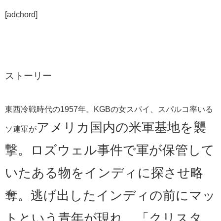
[adchord]
ストーリー
東西冷戦時代の1957年。KGBの女スパイ、スパルコ率いる
アメリカ国内の米軍基地を
襲
ソ連軍が
撃。ロズウェル事件で軍が保管して
いたある物をインディに探させ略
奪。逃げ出したインディの前にマッ
トという青年が現れ、「クリスタ