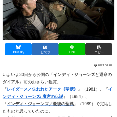
Bluesky
はてブ
LINE
コピー
2023.06.28
いよいよ30日から公開の『
インディ・ジョーンズと運命の
ダイアル
』前のおさらい鑑賞。
『
レイダース／失われたアーク《聖櫃》
』（1981）、『
イ
ンディ・ジョーンズ/ 魔宮の伝説
』（1984）、
『
インディ・ジョーンズ／最後の聖戦
』（1989）で完結し
たものと思っていたのに、