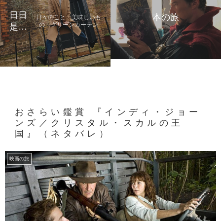
日日
本の旅
日々のこと 美味しいも
の グリーンカーテン
是好
日
おさらい鑑賞 『インディ・ジョー
ンズ／クリスタル・スカルの王
国』（ネタバレ）
映画の旅