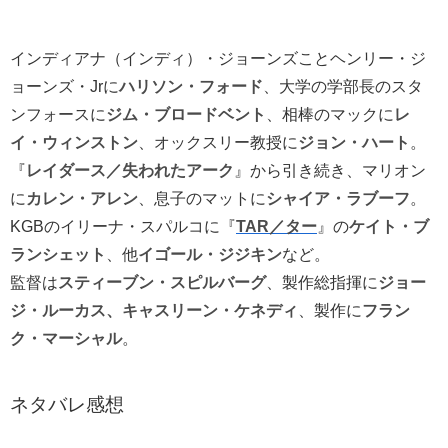
インディアナ（インディ）・ジョーンズことヘンリー・ジ
ョーンズ・Jrに
ハリソン・フォード
、大学の学部長のスタ
ンフォースに
ジム・ブロードベント
、相棒のマックに
レ
イ・ウィンストン
、オックスリー教授に
ジョン・ハート
。
『
レイダース／失われたアーク
』から引き続き、マリオン
に
カレン・アレン
、息子のマットに
シャイア・ラブーフ
。
KGBのイリーナ・スパルコに『
TAR／ター
』の
ケイト・ブ
ランシェット
、他
イゴール・ジジキン
など。
監督は
スティーブン・スピルバーグ
、製作総指揮に
ジョー
ジ・ルーカス、キャスリーン・ケネディ
、製作に
フラン
ク・マーシャル
。
ネタバレ感想