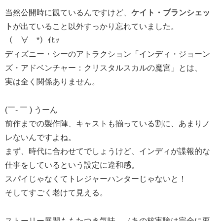
当然公開時に観ているんですけど、
ケイト・ブランシェッ
ト
が出ていること以外すっかり忘れていました。
（￣∀￣*）ｲﾋｯ
ディズニー・シーのアトラクション「インディ・ジョーン
ズ・アドベンチャー：クリスタルスカルの魔宮」とは、
実は全く関係ありません。
(￣- ￣ ) うーん
前作までの製作陣、キャストも揃っている割に、あまりノ
レないんですよね。
まず、時代に合わせてでしょうけど、インディが諜報的な
仕事をしているという設定に違和感。
スパイじゃなくてトレジャーハンターじゃないと！
そしてすごく老けて見える。
ストーリー展開ももたつき気味。（あの核実験は完全に要