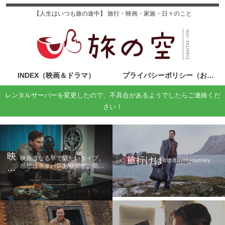
【人生はいつも旅の途中】 旅行・映画・家族・日々のこと
INDEX（映画＆ドラマ）
プライバシーポリシー（お問い合わせ）
レンタルサーバーを変更したので、不具合があるようでしたらご連絡くだ
さい！
映
映画はなる早で観たいタイプ。
旅行けば
trip,travel,journey
感想はネタバレありです。気に
画
なる方は鑑賞後に読んでくださ
の
い。
旅