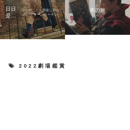
日日
本の旅
日々のこと 美味しいも
の グリーンカーテン
是好
日
2022劇場鑑賞