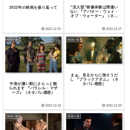
”没入型”映像体験は間違い
2022年の映画を振り返って
ない 『アバター：ウェイ・
オブ・ウォーター』（ネタ
バレ感想）
2022.12.31
2022.12.17
映画の旅
映画の旅
まぁ、見るからに強そうだ
し 『ブラックアダム』（ネ
タバレ感想）
中身が濃い割にさらっと観
られます 『パラレル・マザ
ーズ』（ネタバレ感想）
2022.12.10
2022.12.03
映画の旅
映画の旅