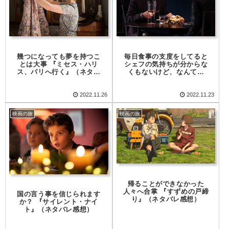
幾つになっても夢を持つこ
毎日食事の支度をしてると
とは大事 『ミセス・ハリ
シェフの気持ちが分からな
ス、パリへ行く』（ネタバ
くもないけど、なんてね
レ感想）
『ザ・メニュー』（ネタバ
レ感想）
2022.11.26
2022.11.23
映画の旅
映画の旅
帰ることができなかった
人々へ合掌 『すずめの戸締
国の言う事を信じられます
り』（ネタバレ感想）
か？ 『サイレント・ナイ
ト』（ネタバレ感想）