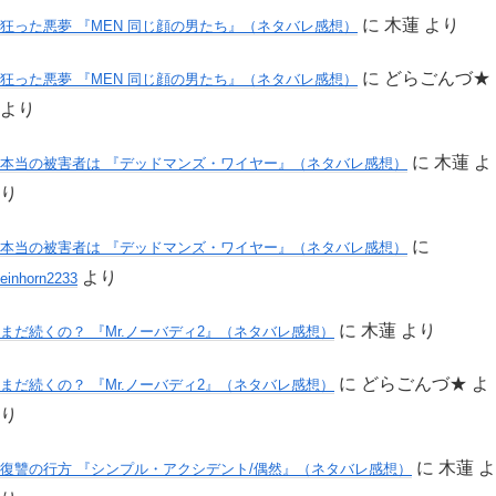
に
木蓮
より
狂った悪夢 『MEN 同じ顔の男たち』（ネタバレ感想）
に
どらごんづ★
狂った悪夢 『MEN 同じ顔の男たち』（ネタバレ感想）
より
に
木蓮
よ
本当の被害者は 『デッドマンズ・ワイヤー』（ネタバレ感想）
り
に
本当の被害者は 『デッドマンズ・ワイヤー』（ネタバレ感想）
より
einhorn2233
に
木蓮
より
まだ続くの？ 『Mr.ノーバディ2』（ネタバレ感想）
に
どらごんづ★
よ
まだ続くの？ 『Mr.ノーバディ2』（ネタバレ感想）
り
に
木蓮
よ
復讐の行方 『シンプル・アクシデント/偶然』（ネタバレ感想）