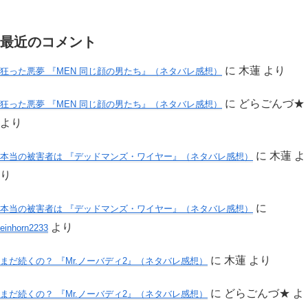
最近のコメント
に
木蓮
より
狂った悪夢 『MEN 同じ顔の男たち』（ネタバレ感想）
に
どらごんづ★
狂った悪夢 『MEN 同じ顔の男たち』（ネタバレ感想）
より
に
木蓮
よ
本当の被害者は 『デッドマンズ・ワイヤー』（ネタバレ感想）
り
に
本当の被害者は 『デッドマンズ・ワイヤー』（ネタバレ感想）
より
einhorn2233
に
木蓮
より
まだ続くの？ 『Mr.ノーバディ2』（ネタバレ感想）
に
どらごんづ★
よ
まだ続くの？ 『Mr.ノーバディ2』（ネタバレ感想）