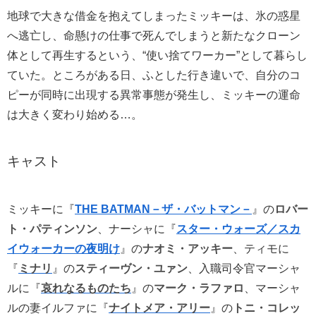
地球で大きな借金を抱えてしまったミッキーは、氷の惑星
へ逃亡し、命懸けの仕事で死んでしまうと新たなクローン
体として再生するという、“使い捨てワーカー”として暮らし
ていた。ところがある日、ふとした行き違いで、自分のコ
ピーが同時に出現する異常事態が発生し、ミッキーの運命
は大きく変わり始める…。
キャスト
ミッキーに『
THE BATMAN－ザ・バットマン－
』の
ロバー
ト・パティンソン
、ナーシャに『
スター・ウォーズ／スカ
イウォーカーの夜明け
』の
ナオミ・アッキー
、ティモに
『
ミナリ
』の
スティーヴン・ユァン
、入職司令官マーシャ
ルに『
哀れなるものたち
』の
マーク・ラファ
ロ
、マーシャ
ルの妻イルファに『
ナイトメア・アリー
』の
トニ・コレッ