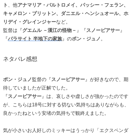
ト
、他
アナマリア・バルトロメイ、パッシー・フェラン、
キャメロン・ブリットン、ダニエル・ヘンシュオール、ホ
リデイ・グレインジャー
など。
監督は『
グエムル －漢江の怪物－
』『
スノーピアサー
』
『
パラサイト 半地下の家族
』の
ポン・ジュノ
。
ネタバレ感想
ポン・ジュノ
監督の『
スノーピアサー
』が好きなので、期
待していましたが正解でした。
『
スノーピアサー
』は、哀しさや虚しさが強かったのです
が、こちらは18号に対する切ない気持ちはありながらも、
良かったねという安堵の気持ちで観終えました。
気が小さいお人好しのミッキーはうっかり「エクスペンダ