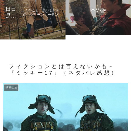
日日
本の旅
日々のこと 美味しいも
の グリーンカーテン
是好
日
フィクションとは言えないかも~
『ミッキー17』（ネタバレ感想）
映画の旅