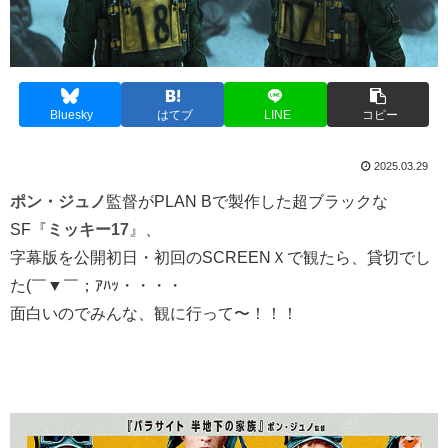
Bluesky
はてブ
LINE
コピー
2025.03.29
ポン・ジュノ
監督がPLAN Bで製作した超ブラックな
SF『
ミッキー17
』、
字幕版を公開初日・初回のSCREENＸで観たら、貸切でし
た(￣▼￣；ｱﾊｯ・・・・
面白いのでみんな、観に行って〜！！！