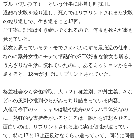
ブル（使い捨て）」という仕事に応募し即採用。
過酷な実験を繰り返し、死んではリプリントされまた実験
の繰り返しで、生き返ること17回。
ご丁寧に記憶は引き継いでくれるので、何度も死んだ事も
覚えている。
親友と思っているティモでさえバカにする最底辺の仕事、
なのに案外女性にモテて情熱的でSEX好きな彼女も居る。
うんざりな生活に慣れていたのに、あるミッションから生
還すると、18号がすでにリプリントされていた。
格差社会やら労働搾取、人（？）種差別、排外主義、AIな
どへの風刺や批判やらがみっちり詰まっている内容。
入植司令官のマーシャルは嘘や詭弁のパワハラ体質なの
に、熱狂的な支持者がいるところは、誰かを連想させる。
面白いのは、リプリントされる度に実は個性が違ってい
て、特に17と18は正反対なくらい違っていて、同時に同個