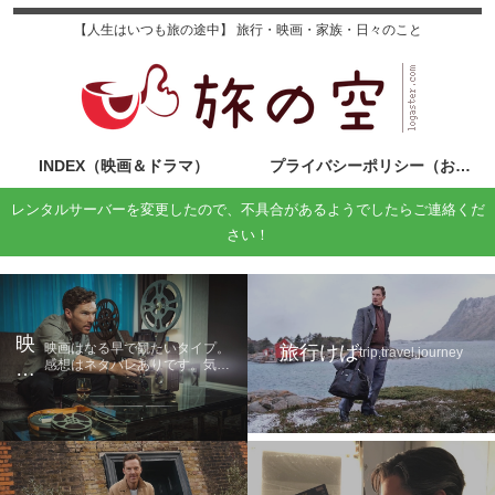
【人生はいつも旅の途中】 旅行・映画・家族・日々のこと
INDEX（映画＆ドラマ）
プライバシーポリシー（お問い合わせ）
レンタルサーバーを変更したので、不具合があるようでしたらご連絡くだ
さい！
映
映画はなる早で観たいタイプ。
旅行けば
trip,travel,journey
感想はネタバレありです。気に
画
なる方は鑑賞後に読んでくださ
の
い。
旅