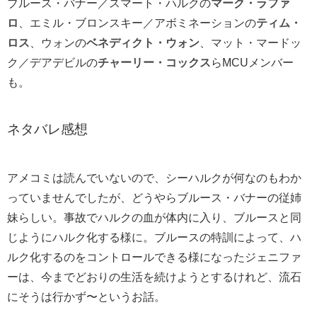
ブルース・バナー／スマート・ハルクの
マーク・ラファ
ロ
、エミル・ブロンスキー／アボミネーションの
ティム・
ロス
、ウォンの
ベネディクト・ウォン
、マット・マードッ
ク／デアデビルの
チャーリー・コックス
らMCUメンバー
も。
ネタバレ感想
アメコミは読んでいないので、シーハルクが何なのもわか
っていませんでしたが、どうやらブルース・バナーの従姉
妹らしい。事故でハルクの血が体内に入り、ブルースと同
じようにハルク化する様に。ブルースの特訓によって、ハ
ルク化するのをコントロールできる様になったジェニファ
ーは、今までどおりの生活を続けようとするけれど、流石
にそうは行かず〜というお話。