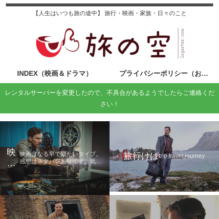
【人生はいつも旅の途中】 旅行・映画・家族・日々のこと
INDEX（映画＆ドラマ）
プライバシーポリシー（お問い合わせ）
レンタルサーバーを変更したので、不具合があるようでしたらご連絡くだ
さい！
映
映画はなる早で観たいタイプ。
旅行けば
trip,travel,journey
感想はネタバレありです。気に
画
なる方は鑑賞後に読んでくださ
の
い。
旅