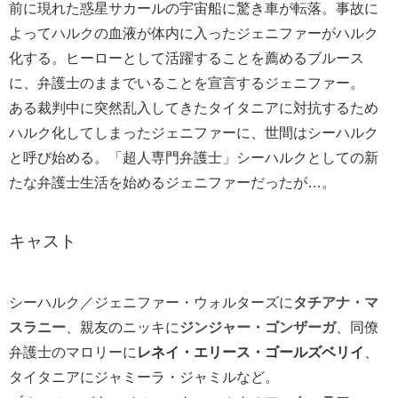
前に現れた惑星サカールの宇宙船に驚き車が転落。事故に
よってハルクの血液が体内に入ったジェニファーがハルク
化する。ヒーローとして活躍することを薦めるブルース
に、弁護士のままでいることを宣言するジェニファー。
ある裁判中に突然乱入してきたタイタニアに対抗するため
ハルク化してしまったジェニファーに、世間はシーハルク
と呼び始める。「超人専門弁護士」シーハルクとしての新
たな弁護士生活を始めるジェニファーだったが…。
キャスト
シーハルク／ジェニファー・ウォルターズに
タチアナ・マ
スラニー
、親友のニッキに
ジンジャー・ゴンザーガ
、同僚
弁護士のマロリーに
レネイ・エリース・ゴールズベリイ
、
タイタニアにジャミーラ・ジャミルなど。