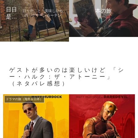
日日
本の旅
日々のこと 美味しいも
の グリーンカーテン
是好
日
ゲストが多いのは楽しいけど 「シ
ー・ハルク：ザ・アトーニー」
（ネタバレ感想）
ドラマの旅（海外＆日本）