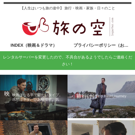
【人生はいつも旅の途中】 旅行・映画・家族・日々のこと
INDEX（映画＆ドラマ）
プライバシーポリシー（お問い合わせ）
レンタルサーバーを変更したので、不具合があるようでしたらご連絡くだ
さい！
映
映画はなる早で観たいタイプ。
旅行けば
trip,travel,journey
感想はネタバレありです。気に
画
なる方は鑑賞後に読んでくださ
の
い。
旅