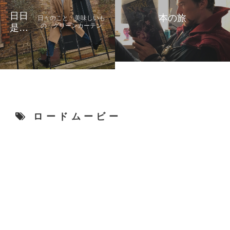
日日
本の旅
日々のこと 美味しいも
の グリーンカーテン
是好
日
ロードムービー