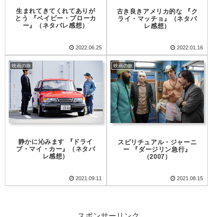
生まれてきてくれてありが
古き良きアメリカ的な 『ク
とう 『ベイビー・ブローカ
ライ・マッチョ』（ネタバ
ー』（ネタバレ感想）
レ感想）
2022.06.25
2022.01.16
映画の旅
映画の旅
静かに沁みます 『ドライ
スピリチュアル・ジャーニ
ブ・マイ・カー』（ネタバ
ー 『ダージリン急行』
レ感想）
（2007）
2021.09.11
2021.08.15
スポンサーリンク