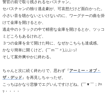
警官の前で取り残されるセバスチャン。
セバスチャンの独り逃走劇が、可哀想だけど面白かった。
小さい音を聴かないといけないのに、ワーグナーの曲を掛
けて金庫を開けるとか、
逃走中のトラックの中で精密な金庫を開けるとか、ツッコ
ミどころもあるけれど、
３つの金庫を全て開けた時に、なぜかこちらも達成感。
かなり簡単に開くけど。(￣ｍ￣〃)ぷぷっ!
そして案外爽やかに終わる。
ちゃんと次に続く終わりで、思わず『
アーミー・オブ・
ザ・デッド
』を再見しちゃったぜ。
こっちはかなり悲惨でエグいんですけどね。(￣▼￣；ｱﾊ
ｯ・・・・