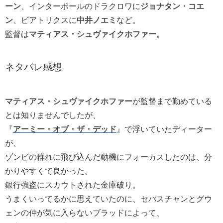
ーン
、インターポールのドラクロワに
ジョナタン・コエ
ン
、ビアトリクスに
中井ノエミ
など。
監督は
マティアス・シュヴァイクホファー。
ネタバレ感想
マティアス・シュヴァイクホファー
が監督まで勤めている
とは知りませんでしたが、
『
アーミー・オブ・ザ・デッド
』で浮いていたディーター
が、
ゾンビの群れに飛び込んだ動機にフォーカスしたのは、分
かりやすくて良かった。
銀行強盗にスカウトされた金庫破り。
うまくいってるかに思えていたのに、セバスチャンとグウ
ェンの仲が気に入らないブラッドによって、