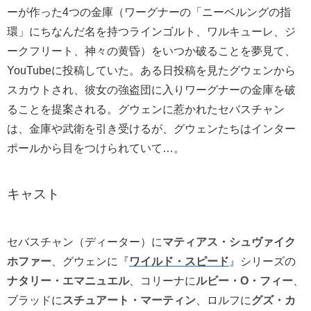
ーが作った4つの金庫（ワーグナーの「ニーベルングの指
環」にちなんだ名を持つラインゴルト、ワルキューレ、ジ
ークフリート、神々の黄昏）をいつか破ることを夢見て、
YouTubeに投稿していた。ある日投稿を見たグウェンから
スカウトされ、彼女の強盗団に入りワーグナーの金庫を破
ることを提案される。グウェンに惹かれたセバスチャン
は、金庫や武衛を引き受けるが、グウェンたちはインター
ポールから目をつけられていて…。
キャスト
セバスチャン（ディーター）に
マティアス・シュヴァイク
ホファー
、グウェンに『
ワイルド・スピード
』シリーズの
ナタリー・エマニュエル
、コリーナに
ルビー・O・フィー
、
ブラッドに
スチュアート・マーティン
、ロルフに
グズ・カ