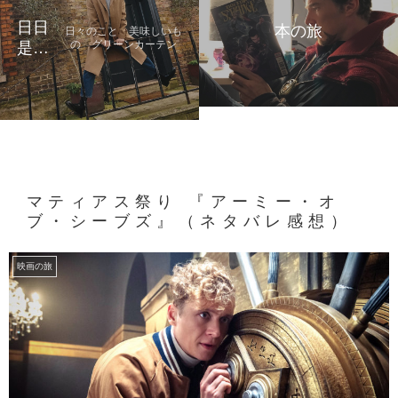
日日
本の旅
日々のこと 美味しいも
の グリーンカーテン
是好
日
マティアス祭り 『アーミー・オ
ブ・シーブズ』（ネタバレ感想）
映画の旅