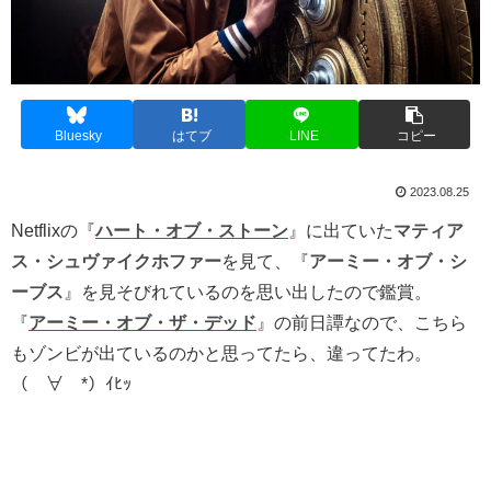
Bluesky
はてブ
LINE
コピー
2023.08.25
Netflixの『
ハート・オブ・ストーン
』に出ていた
マティア
ス・シュヴァイクホファー
を見て、『
アーミー・オブ・シ
ーブス
』を見そびれているのを思い出したので鑑賞。
『
アーミー・オブ・ザ・デッド
』の前日譚なので、こちら
もゾンビが出ているのかと思ってたら、違ってたわ。
（￣∀￣*）ｲﾋｯ