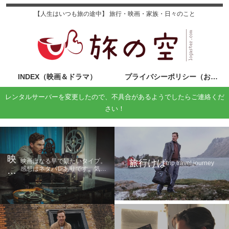
【人生はいつも旅の途中】 旅行・映画・家族・日々のこと
INDEX（映画＆ドラマ）
プライバシーポリシー（お問い合わせ）
レンタルサーバーを変更したので、不具合があるようでしたらご連絡くだ
さい！
映
映画はなる早で観たいタイプ。
旅行けば
trip,travel,journey
感想はネタバレありです。気に
画
なる方は鑑賞後に読んでくださ
の
い。
旅