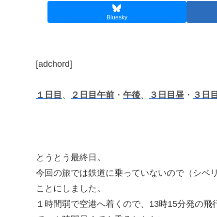
Bluesky
[adchord]
１日目
、
２日目午前
・
午後
、
３日目昼
・
３日
とうとう最終日。
今回の旅では鉄道に乗っていないので（シベ
ことにしました。
１時間弱で空港へ着くので、13時15分発の飛