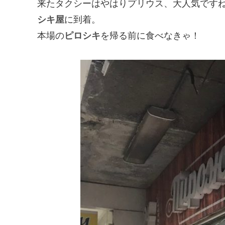
来たタクシーはやはりプリウス、大人気です
シキ屋
に到着。
本場の
ピロシキ
を帰る前に食べなきゃ！