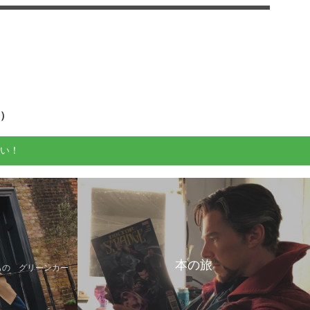
せ）
い！
本の旅
もの グリーンカー