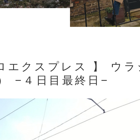
ロエクスプレス 】 ウ
10） −４日目最終日−