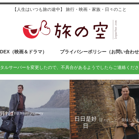
【人生はいつも旅の途中】 旅行・映画・家族・日々のこと
NDEX（映画＆ドラマ）
プライバシーポリシー（お問い合わ
タルサーバーを変更したので、不具合があるようでしたらご連絡くださ
行けば
trip,travel,journey
日日是好
日々のこと 美味しい
テン
日