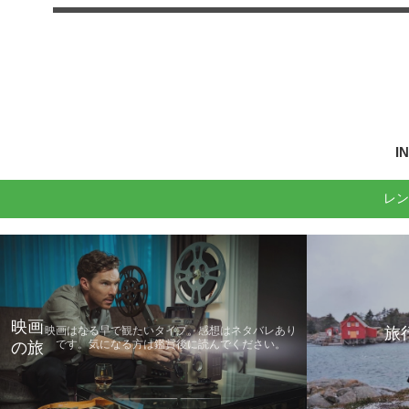
I
レン
映画
旅
映画はなる早で観たいタイプ。感想はネタバレあり
です。気になる方は鑑賞後に読んでください。
の旅