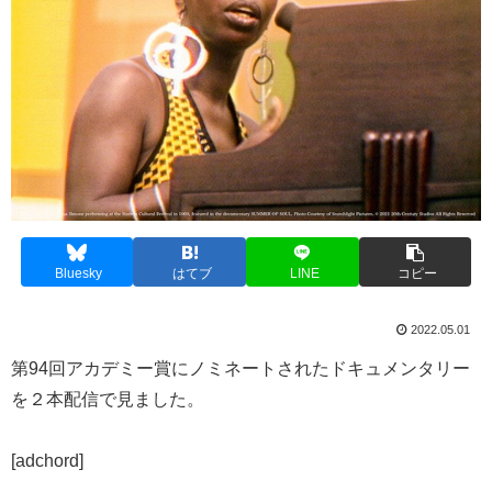
Bluesky
はてブ
LINE
コピー
2022.05.01
第94回アカデミー賞にノミネートされたドキュメンタリー
を２本配信で見ました。
[adchord]