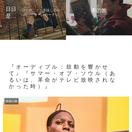
日日
本の旅
日々のこと 美味しいも
の グリーンカーテン
是好
日
『オーディブル：鼓動を響かせ
て』『サマー・オブ・ソウル（あ
るいは、革命がテレビ放映されな
かった時）』
映画の旅