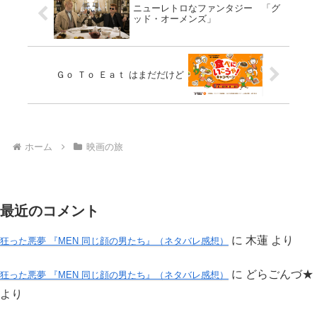
ニューレトロなファンタジー 「グ
ッド・オーメンズ」
Ｇｏ Ｔｏ Ｅａｔ はまだだけど
ホーム
映画の旅
最近のコメント
に
木蓮
より
狂った悪夢 『MEN 同じ顔の男たち』（ネタバレ感想）
に
どらごんづ★
狂った悪夢 『MEN 同じ顔の男たち』（ネタバレ感想）
より