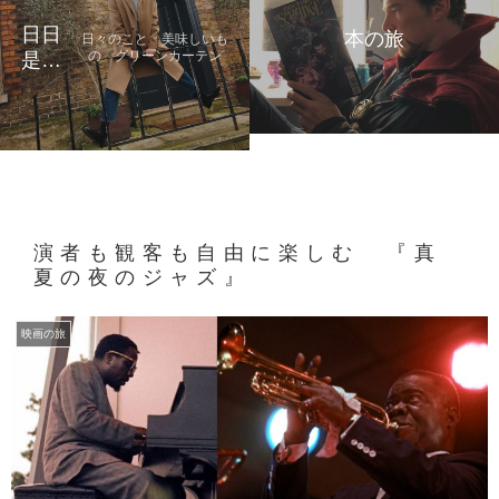
日日
本の旅
日々のこと 美味しいも
の グリーンカーテン
是好
日
演者も観客も自由に楽しむ 『真
夏の夜のジャズ』
映画の旅