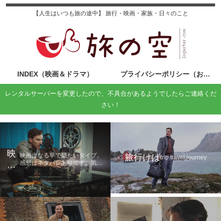
【人生はいつも旅の途中】 旅行・映画・家族・日々のこと
INDEX（映画＆ドラマ）
プライバシーポリシー（お問い合わせ）
レンタルサーバーを変更したので、不具合があるようでしたらご連絡くだ
さい！
映
映画はなる早で観たいタイプ。
旅行けば
trip,travel,journey
感想はネタバレありです。気に
画
なる方は鑑賞後に読んでくださ
の
い。
旅