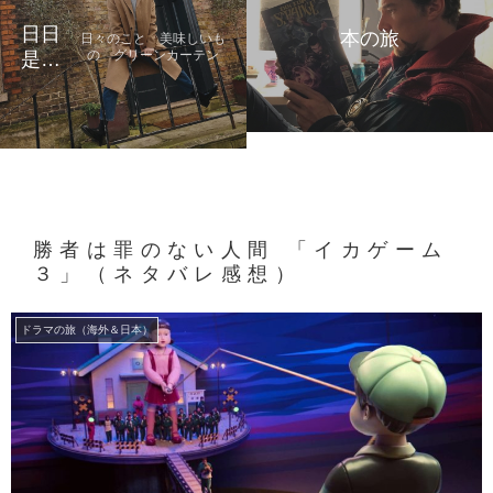
日日
本の旅
日々のこと 美味しいも
の グリーンカーテン
是好
日
勝者は罪のない人間 「イカゲーム
３」（ネタバレ感想）
ドラマの旅（海外＆日本）