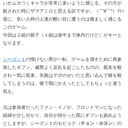
いかムカつくキャラが非常に多いように感じる。その方が
殺された時にザマアミロと思える訳ですが。（￣∀￣*）ｲﾋｯ
逆に、良い人枠の人達が酷い目に遭うのは痛ましく感じる
このゲーム。
今回は２組の親子（１組は途中まで体内だけど）がキーと
なります。
シーズン１
の情けない男が一転、ゲームを潰すために再参
加したギフン。威勢よく反乱を起こしたものの、親友を殺
され一気に収束。失敗はデボのせいだと思い込んで彼を殺
してしまうのは、後で我にかえったとしてもちょっと違う
気も。
元は参加者だったファン・イノが、フロントマンになった
経緯が少し分かり、自分が掛かった罠にギフンも嵌めよう
としますが、シーズン１のセビョク（
チョン・ホヨン
）の