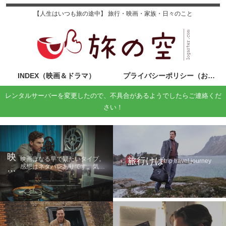
【人生はいつも旅の途中】 旅行・映画・家族・日々のこと
INDEX（映画＆ドラマ）
プライバシーポリシー（お問い合わせ）
レンタルサーバーを変更したので、不具合があるようでしたらご連絡くだ
さい！
映
映画はなる早で観たいタイプ。
旅行けば
trip,travel,journey
感想はネタバレありです。気に
画
なる方は鑑賞後に読んでくださ
の
い。
旅