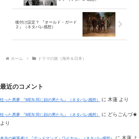
後付け設定？ 『オールド・ガード
２』（ネタバレ感想）
ホーム
ドラマの旅（海外＆日本）
最近のコメント
に
木蓮
より
狂った悪夢 『MEN 同じ顔の男たち』（ネタバレ感想）
に
どらごんづ★
狂った悪夢 『MEN 同じ顔の男たち』（ネタバレ感想）
より
に
木蓮
よ
本当の被害者は 『デッドマンズ・ワイヤー』（ネタバレ感想）