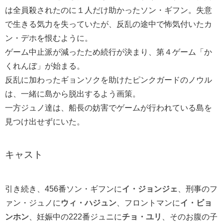
は全員殺されたのに１人だけ助かったソン・ギフン。失意
で生きる気力を失っていたが、反乱の途中で怖気付いたカ
ン・デホを恨むように。
ゲーム中止派が減ったため続行が決まり、第４ゲーム「か
くれんぼ」が始まる。
反乱に加わったギョンソクを助けたピンクガードのノウル
は、一緒に島から脱出するよう画策。
一方ジュノ達は、船長の妨害でゲームが行われている島を
見つけ出せずにいた。
キャスト
引き続き、456番ソン・ギフンに
イ・ジョンジェ
、刑事のフ
ァン・ジュノに
ウィ・ハジュン
、フロントマンに
イ・ビョ
ンホン
、妊娠中の222番ジュニに
チョ・ユリ
、そのお腹の子