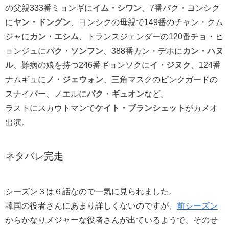
の父親333番ミョンギに
イム・シワン
、7番パク・ヨンシク
に
ヤン・ドングン
、ヨンシクの母親で149番のチャン・クム
ジャに
カン・エシム
、トランスジェンダーの120番チョ・ヒ
ョンジュに
パク・ソンフン
、388番カン・デホに
カン・ハヌ
ル
、難病の娘を持つ246番ギョンソクに
イ・ジヌク
、124番
ナムギュに
ノ・ジェウォン
、三角マスクのピンクガードの
スナイパー、ノエルに
パク・ギュオン
など。
ラストにスカウトマンで
ケイト・ブランシェット
がカメオ
出演。
ネタバレ完走
シーズン３は６話なので一気に見られました。
韓国の役者さんにあまり詳しくないのですが、
前シーズン
からかなりメジャーな役者さんが出ているようで、そのせ