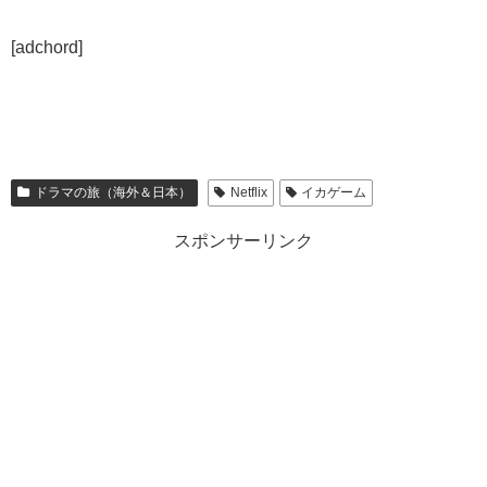
[adchord]
ドラマの旅（海外＆日本）
Netflix
イカゲーム
スポンサーリンク