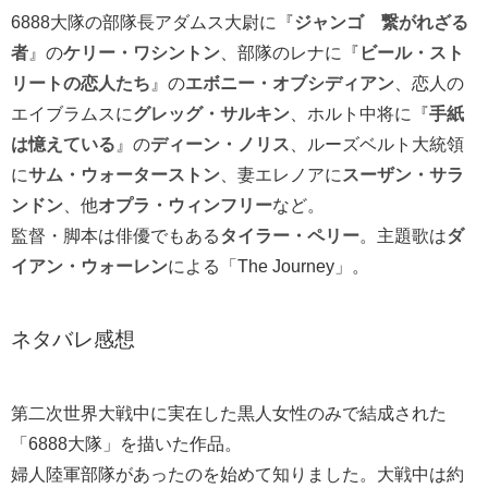
6888大隊の部隊長アダムス大尉に『
ジャンゴ 繋がれざる
者
』の
ケリー・ワシントン
、部隊のレナに『
ビール・スト
リートの恋人たち
』の
エボニー・オブシディアン
、恋人の
エイブラムスに
グレッグ・サルキン
、ホルト中将に『
手紙
は憶えている
』の
ディーン・ノリス
、ルーズベルト大統領
に
サム・ウォーターストン
、妻エレノアに
スーザン・サラ
ンドン
、他
オプラ・ウィンフリー
など。
監督・脚本は俳優でもある
タイラー・ペリー
。主題歌は
ダ
イアン・ウォーレン
による「The Journey」。
ネタバレ感想
第二次世界大戦中に実在した黒人女性のみで結成された
「6888大隊」を描いた作品。
婦人陸軍部隊があったのを始めて知りました。大戦中は約