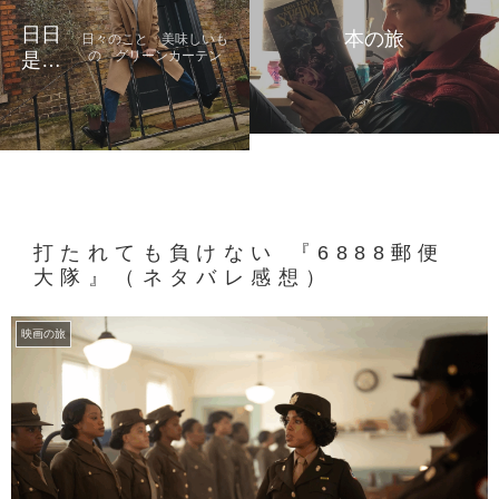
日日
本の旅
日々のこと 美味しいも
の グリーンカーテン
是好
日
打たれても負けない 『6888郵便
大隊』（ネタバレ感想）
映画の旅