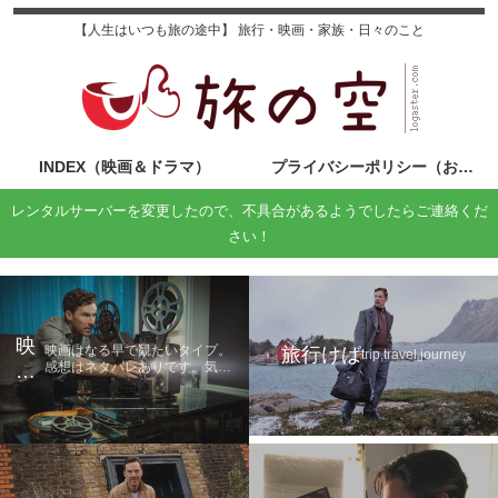
【人生はいつも旅の途中】 旅行・映画・家族・日々のこと
INDEX（映画＆ドラマ）
プライバシーポリシー（お問い合わせ）
レンタルサーバーを変更したので、不具合があるようでしたらご連絡くだ
さい！
映
映画はなる早で観たいタイプ。
旅行けば
trip,travel,journey
感想はネタバレありです。気に
画
なる方は鑑賞後に読んでくださ
の
い。
旅