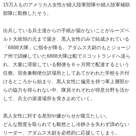
15万人ものアメリカ人女性が婦人陸軍部隊や婦人陸軍補助
部隊に勤務したそう。
出兵している兵士達からの手紙が届かないことがルーズベ
ルト大統領の元まで届き、黒人女性のみで結成されている
「6888大隊」に指令が降る。アダムス大尉のもとジョージ
ア州で訓練していた6888大隊は船でスコットランドへ送ら
れ、大量に滞留している郵便を６ヶ月間で配達するという
任務。宿舎兼郵便仕訳場所としてあてがわれた学校を片付
けるところから始まり、黒人女性に偏見を持つ軍上層部か
らの協力を得られない中、隊員それぞれが得意分野を活か
して、兵士の派遣場所を突き止めていく。
黒人女性に対する差別や嫌がらせが腹立たしい。
どんな態度を取られても毅然とし冷静さを失わず諦めない
リーダー、アダムス大尉を必然的に応援してしまう。