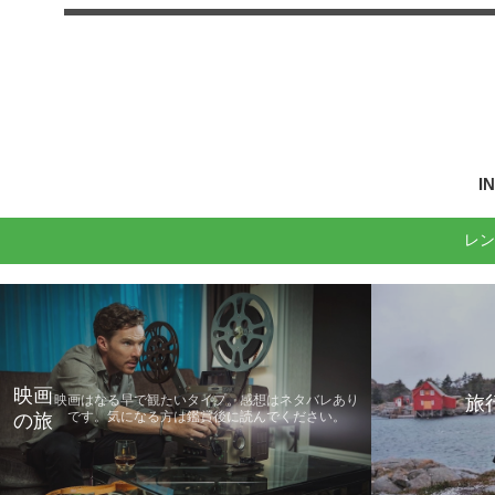
I
レン
映画
旅
映画はなる早で観たいタイプ。感想はネタバレあり
です。気になる方は鑑賞後に読んでください。
の旅