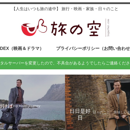
【人生はいつも旅の途中】 旅行・映画・家族・日々のこと
NDEX（映画＆ドラマ）
プライバシーポリシー（お問い合わ
タルサーバーを変更したので、不具合があるようでしたらご連絡くださ
行けば
trip,travel,journey
日日是好
日々のこと 美味しい
テン
日