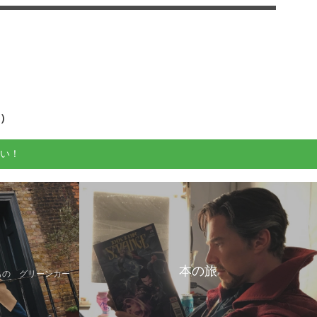
せ）
い！
本の旅
もの グリーンカー