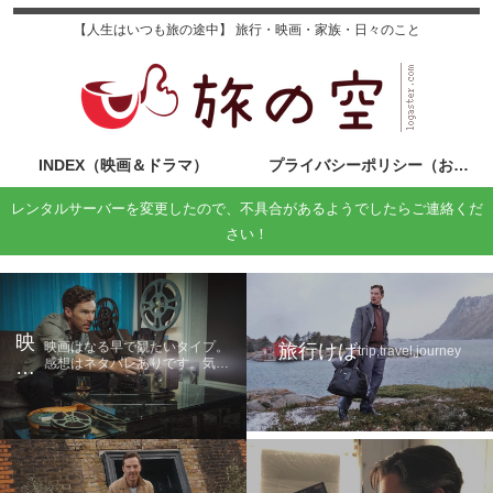
【人生はいつも旅の途中】 旅行・映画・家族・日々のこと
INDEX（映画＆ドラマ）
プライバシーポリシー（お問い合わせ）
レンタルサーバーを変更したので、不具合があるようでしたらご連絡くだ
さい！
映
映画はなる早で観たいタイプ。
旅行けば
trip,travel,journey
感想はネタバレありです。気に
画
なる方は鑑賞後に読んでくださ
の
い。
旅