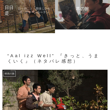
日日
本の旅
日々のこと 美味しいも
の グリーンカーテン
是好
日
“Aal izz Well” 『きっと、うま
くいく』（ネタバレ感想）
映画の旅