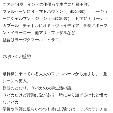
この時44歳、インドの俳優って本当に年齢不詳。
ファルハーンに
Ｒ・マドハヴァン
（当時39歳）、ラージュ
ーに
シャルマン・ジョシ
（当時30歳）、ピアに
カリーナ・
カプール
、チャトルに
オミ・ヴァイディア
、学長に
ボーマ
ン・イラーニー
、他
アリ・ファザル
など。
監督は
ラージクマール・ヒラニ
。
ネタバレ感想
飛行機に乗っている大人のファルハーンから始まり、回想
シーンへ突入。
原題のとおり、３バカの大学生活の話。
３バカだけど行動に愛があり、時にやり過ぎるけれど憎め
ないバカ。
学長や教師に逆らいつつも常に試験ではトップのランチョ