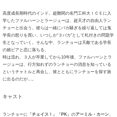
高度成長期時代のインド。超難関の名門工科大ＩＣＥに入
学したファルハーンとラージューは、超天才の自由人ラン
チョーと出会う。彼らは一緒にバカ騒ぎを繰り返しては鬼
学長の怒りを買い、いつしか“３バカ”として札付きの問題学
生となっていく。そんな中、ランチョーは天敵である学長
の娘ピアと恋に落ちる。
時は流れ、３人が卒業してから10年後、ファルハーンとラ
ージューは、行方知れずのランチョーの消息を知っている
というチャトルと再会し、彼とともにランチョーを探す旅
に出るのだが…。
キャスト
ランチョーに『
チェイス！
』『
PK
』の
アーミル・カーン
、