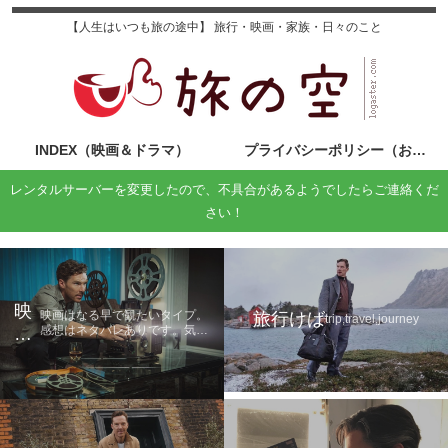
【人生はいつも旅の途中】 旅行・映画・家族・日々のこと
INDEX（映画＆ドラマ）
プライバシーポリシー（お問い合わせ）
レンタルサーバーを変更したので、不具合があるようでしたらご連絡くだ
さい！
映
映画はなる早で観たいタイプ。
旅行けば
trip,travel,journey
感想はネタバレありです。気に
画
なる方は鑑賞後に読んでくださ
の
い。
旅