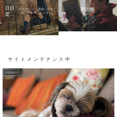
日日
本の旅
日々のこと 美味しいも
の グリーンカーテン
是好
日
サイトメンテナンス中
日日是好日