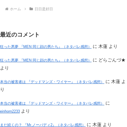
ホーム
日日是好日
最近のコメント
に
木蓮
より
狂った悪夢 『MEN 同じ顔の男たち』（ネタバレ感想）
に
どらごんづ★
狂った悪夢 『MEN 同じ顔の男たち』（ネタバレ感想）
より
に
木蓮
よ
本当の被害者は 『デッドマンズ・ワイヤー』（ネタバレ感想）
り
に
本当の被害者は 『デッドマンズ・ワイヤー』（ネタバレ感想）
より
einhorn2233
に
木蓮
より
まだ続くの？ 『Mr.ノーバディ2』（ネタバレ感想）