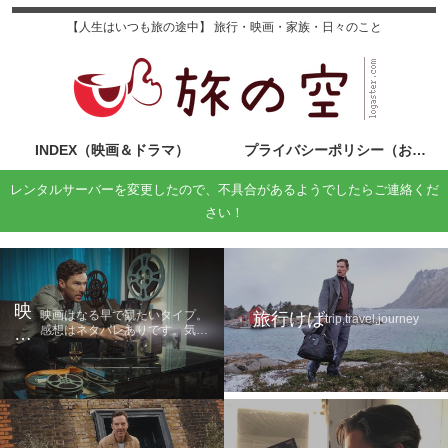
【人生はいつも旅の途中】 旅行・映画・家族・日々のこと
INDEX（映画＆ドラマ）
プライバシーポリシー（お問い合わせ）
レンタルサーバーを変更したので、不具合があるようでしたらご連絡くだ
さい！
映
映画はなる早で観たいタイプ。
旅行けば
trip,travel,journey
感想はネタバレありです。気に
画
なる方は鑑賞後に読んでくださ
の
い。
旅