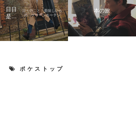
日日
本の旅
日々のこと 美味しいも
の グリーンカーテン
是好
日
ポケストップ