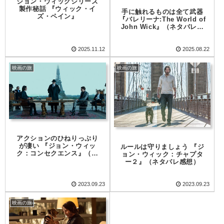
ジョン・ウィックシリーズ
製作秘話 『ウィック・イ
手に触れるものは全て武器
ズ・ペイン』
『バレリーナ:The World of
John Wick』（ネタバレ鑑
賞）
2025.11.12
2025.08.22
映画の旅
映画の旅
アクションのひねりっぷり
が凄い 『ジョン・ウィッ
ルールは守りましょう 『ジ
ク：コンセクエンス』（ネ
ョン・ウィック：チャプタ
タバレ感想）
ー２』（ネタバレ感想）
2023.09.23
2023.09.23
映画の旅