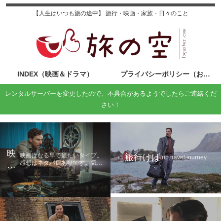
【人生はいつも旅の途中】 旅行・映画・家族・日々のこと
INDEX（映画＆ドラマ）
プライバシーポリシー（お問い合わせ）
レンタルサーバーを変更したので、不具合があるようでしたらご連絡くだ
さい！
映
映画はなる早で観たいタイプ。
旅行けば
trip,travel,journey
感想はネタバレありです。気に
画
なる方は鑑賞後に読んでくださ
の
い。
旅