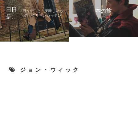
日日
本の旅
日々のこと 美味しいも
の グリーンカーテン
是好
日
ジョン・ウィック