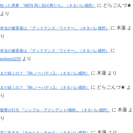
に
どらごんづ★
狂った悪夢 『MEN 同じ顔の男たち』（ネタバレ感想）
より
に
木蓮
よ
本当の被害者は 『デッドマンズ・ワイヤー』（ネタバレ感想）
り
に
本当の被害者は 『デッドマンズ・ワイヤー』（ネタバレ感想）
より
einhorn2233
に
木蓮
より
まだ続くの？ 『Mr.ノーバディ2』（ネタバレ感想）
に
どらごんづ★
よ
まだ続くの？ 『Mr.ノーバディ2』（ネタバレ感想）
り
に
木蓮
よ
復讐の行方 『シンプル・アクシデント/偶然』（ネタバレ感想）
り
に
木蓮
より
共に生きる 『オールド・オーク』（ネタバレ感想）