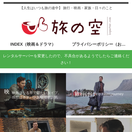
【人生はいつも旅の途中】 旅行・映画・家族・日々のこと
INDEX（映画＆ドラマ）
プライバシーポリシー（お問い合わせ）
レンタルサーバーを変更したので、不具合があるようでしたらご連絡くだ
さい！
映
映画はなる早で観たいタイプ。
旅行けば
trip,travel,journey
感想はネタバレありです。気に
画
なる方は鑑賞後に読んでくださ
の
い。
旅