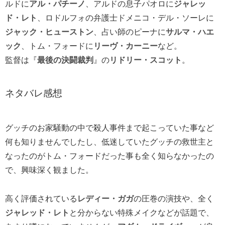
ルドに
アル・パチーノ
、アルドの息子パオロに
ジャレッ
ド・レト
、ロドルフォの弁護士ドメニコ・デル・ソーレに
ジャック・ヒューストン
、占い師のピーナに
サルマ・ハエ
ック
、トム・フォードに
リーヴ・カーニー
など。
監督は『
最後の決闘裁判
』の
リドリー・スコット
。
ネタバレ感想
グッチのお家騒動の中で殺人事件まで起こっていた事など
何も知りませんでしたし、低迷していたグッチの救世主と
なったのがトム・フォードだった事も全く知らなかったの
で、興味深く観ました。
高く評価されている
レディー・ガガ
の圧巻の演技や、全く
ジャレッド・レト
と分からない特殊メイクなどが話題で、