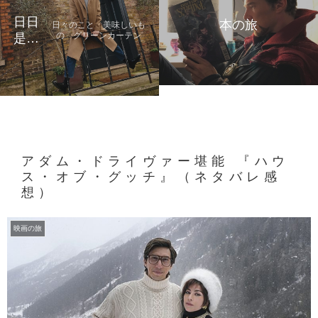
日日
本の旅
日々のこと 美味しいも
の グリーンカーテン
是好
日
アダム・ドライヴァー堪能 『ハウ
ス・オブ・グッチ』（ネタバレ感
想）
映画の旅