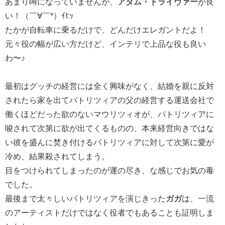
あまり噂になっていませんが、
アダム・ドライヴァー
が良
い！（￣∀￣*）ｲﾋｯ
たかが自転車に乗るだけで、どんだけエレガントだよ！
元々役の幅が広い方だけど、インテリで上品な役も良い
わ〜♪
最初はグッチの経営には全く興味がなく、結婚を親に反対
されたら家を出てパトリツィアの父の経営する運送会社で
働くほどだった欲のないマウリツィオが、パトリツィアに
唆されて次第に欲が出てくるものの、本来経営向きではな
い彼を盛んに焚き付けるパトリツィアに対して次第に愛が
冷め、結果殺されてしまう。
目をつけられてしまったのが運の尽き、な感じでお気の毒
でした。
最後まで太々しいパトリツィアを演じきった
ガガ
は、一流
のアーティストだけではなく役者でもあることも証明しま