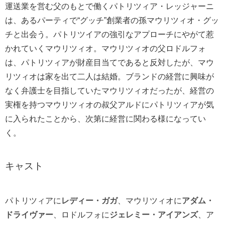
運送業を営む父のもとで働くパト
リツィア・レッジャーニ
は、あるパーティで“グッチ”創業者の孫マウリツィオ・グッ
チと出会う。パトリツイアの強引なアプローチにやがて惹
かれていくマウリツィオ。マウリツィオの父ロドルフォ
は、パトリツィアが財産目当てであると反対したが、マウ
リツィオは家を出て二人は結婚。ブランドの経営に興味が
なく弁護士を目指していたマウリツィオだったが、経営の
実権を持つマウリツィオの叔父アルドにパトリツィアが気
に入られたことから、次第に経営に関わる様になってい
く。
キャスト
パトリツィアに
レディー・ガガ
、マウリツィオに
アダム・
ドライヴァー
、ロドルフォに
ジェレミー・アイアンズ
、ア