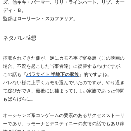
ズ
、他
キキ・パーマー、リリ・ラインハート、リゾ、カー
ディ・Ｂ
。
監督は
ローリーン・スカファリア
。
ネタバレ感想
搾取されてきた側が、逆にカモる事で富裕層（この映画の
場合、不況を起こした当事者達）に復讐するわけですが、
この話も『
パラサイト 半地下の家族
』的ですよね。
バレない様に上手くカモを選んでいたのですが、やり過ぎ
て綻びができ、最後には捕まってしまい家族であった仲間
もばらばらに。
オーシャンズ系コンゲームの要素のあるサクセスストーリ
ーであり、ラモーナとデスティニーの友情の話でもあり家