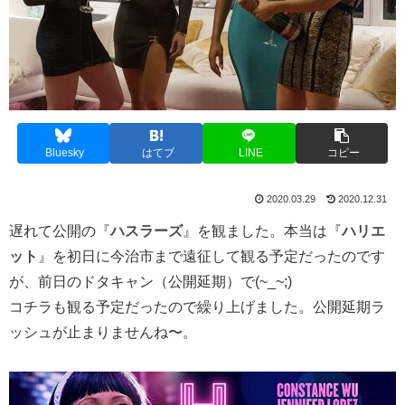
Bluesky
はてブ
LINE
コピー
2020.03.29
2020.12.31
遅れて公開の『
ハスラーズ
』を観ました。本当は『
ハリエ
ット
』を初日に今治市まで遠征して観る予定だったのです
が、前日のドタキャン（公開延期）で(~_~;)
コチラも観る予定だったので繰り上げました。公開延期ラ
ッシュが止まりませんね〜。