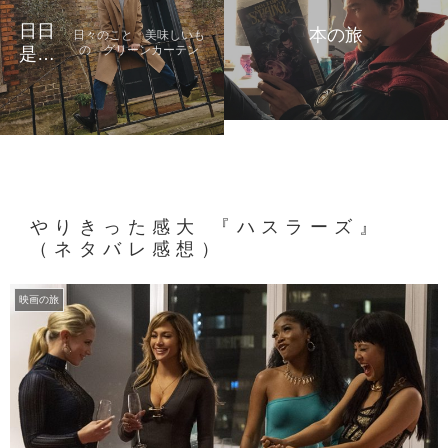
日日
本の旅
日々のこと 美味しいも
の グリーンカーテン
是好
日
やりきった感大 『ハスラーズ』
（ネタバレ感想）
映画の旅