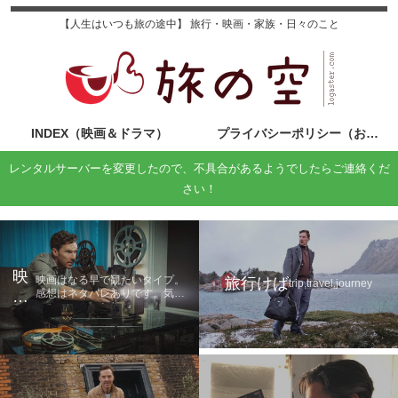
【人生はいつも旅の途中】 旅行・映画・家族・日々のこと
INDEX（映画＆ドラマ）
プライバシーポリシー（お問い合わせ）
レンタルサーバーを変更したので、不具合があるようでしたらご連絡くだ
さい！
映
映画はなる早で観たいタイプ。
旅行けば
trip,travel,journey
感想はネタバレありです。気に
画
なる方は鑑賞後に読んでくださ
の
い。
旅