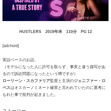
HUSTLERS 2019年米 110分 PG 12
[adchord]
実話ベースのお話。
（モデルになった人に許可を取らず、事実と違う描写があ
るので訴訟問題になったという噂ですが）
ローリーン・スカファリア
監督と主演の
ジェニファー・ロ
ペス
はオスカーノミネート確実と言われていたのに選考に
もれた事で批判が起きました。
ストーリー